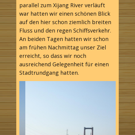
parallel zum Xijang River verläuft
war hatten wir einen schönen Blick
auf den hier schon ziemlich breiten
Fluss und den regen Schiffsverkehr.
An beiden Tagen hatten wir schon
am frühen Nachmittag unser Ziel
erreicht, so dass wir noch
ausreichend Gelegenheit für einen
Stadtrundgang hatten.