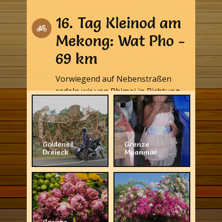
16. Tag Kleinod am
Mekong: Wat Pho -
69 km
Vorwiegend auf Nebenstraßen
radeln wir von Phimai in Richtung
Südosten nach Nang Rong.
Goldenes
Grenze
Dreieck
Myanmar
Grenze