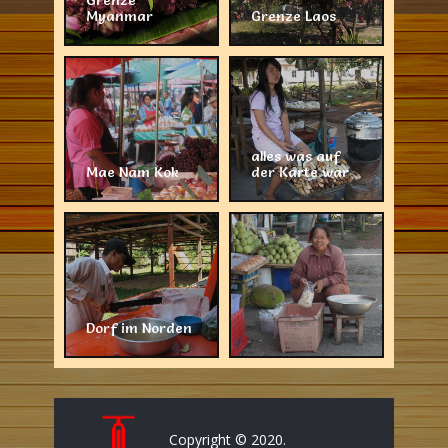
Myanmar
Grenze Laos
alles was auf
Mae Nam Kok
der Karte war
Dorf im Norden
Copyright © 2020.