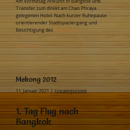
Am Vormittag Ankunft in Bangkok und
Transfer zum direkt am Chao Phraya
gelegenen Hotel. Nach kurzer Ruhepause
orientierender Stadtspaziergang und
Besichtigung des
Read more
Weiterlesen
Mekong 2012
11. Januar 2021
Uncategorized
1. Tag Flug nach
Bangkok