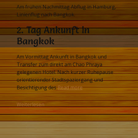
Am frühen Nachmittag Abflug in Hamburg,
Linienflug nach Bangkok.
2. Tag Ankunft in
Bangkok
Am Vormittag Ankunft in Bangkok und
Transfer zum direkt am Chao Phraya
gelegenen Hotel. Nach kurzer Ruhepause
orientierender Stadtspaziergang und
Besichtigung des
Read more
Weiterlesen